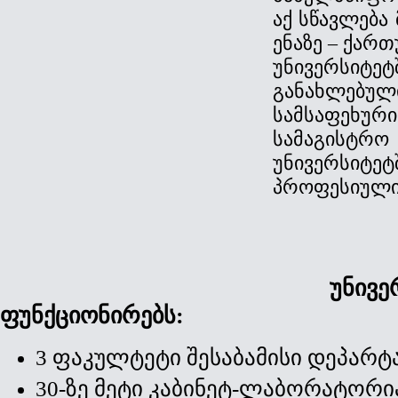
აქ სწავლება
ენაზე – ქართ
უნივერსიტე
განახლებუ
სამსაფეხუ
სამაგის
უნივერსიტ
პროფესიული
უნივერსიტე
ფუნქციონირებს:
3 ფაკულტეტი შესაბამისი დეპარტ
30-ზე მეტი კაბინეტ-ლაბორატორი