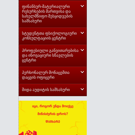
ფინანსურ-მატერიალური
რესურსების მართვისა და
სახელმწიფო შესყიდვების
სამსახური
სტუდენტთა ფსიქოლოგიური
კონსულტაციის ცენტრი
პროფესიული განვითარებისა
და ინოვაციური სწავლების
ცენტრი
პერსონალურ მონაცემთა
დაცვის ოფიცერი
შიდა აუდიტის სამსახური