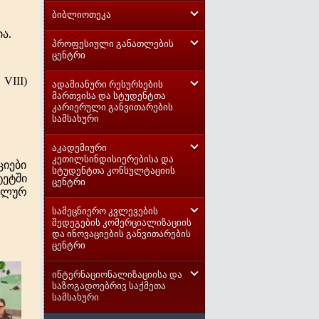
ბიბლიოთეკა
ა.
პროფესიული განათლების
ცენტრი
VIII)
ადამიანური რესურსების
მართვისა და სტუდენტთა
კარიერული განვითარების
სამსახური
აკადემიური
კეთილსინდისიერებისა და
იები
სტუდენტთა კონსულტაციის
ტეტში
ცენტრი
იალურ
სამეცნიერო კვლევების
შედეგების კომერციალიზაციის
და ინოვაციების განვითარების
ცენტრი
ინტერნაციონალიზაციისა და
საზოგადოებრივ საქმეთა
სამსახური