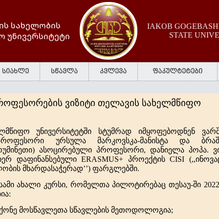
ის სახელობის
IAKOB GOGEBASHV
ო უნივერსიტეტი
STATE UNIV
სიახლე
სწავლა
კვლევა
ფაკულტეტები
ოფესორების ვიზიტი თელავის სახელმწიფო
ლმწიფო უნივერსიტეტში სტუმრად იმყოფებოდნენ ვარშ
პროფესორი ურსულა მარკოვსკა-მანისტა და ბრაშ
(რუმინეთი) ასოცირებული პროფესორი, დანიელა პოპა. ვ
იერ დაფინანსებული
ERASMUS+
პროექტის
CISI (
,,
ინოვა
ობის მხარდასაჭერად
’’
)
ფარგლებში.
სამი ახალი კურსი
,
რომელთა პილოტირებაც თესაუ-ში 2022
ია:
ქონე მოსწავლეთა სწავლების მეთოდოლოგია;