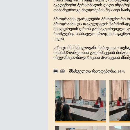
Prescribing with Young People“,
რომელსაც
აკადემიური
პერსონალის
დიდი
ინტერე
თანამედროვე
მიდგომების
შესახებ
საი
პროგრამის
ფარგლებში
პროფესორი
რ
პროგრამას
და
ფაკულტეტის
წარმომად
შეხვედრების
დროს
განსაკუთრებული
ყ
რომლებიც
სასწავლო
პროცესის
გაუმჯო
ხელს
.
ვიზიტი
მნიშვნელოვანი
ნაბიჯი
იყო
თესა
თანამშრომლობის
გაღრმავების
მიმარ
ინტერნაციონალიზაციის
პროცესის
მნი
მნახველთა რაოდენობა: 1476