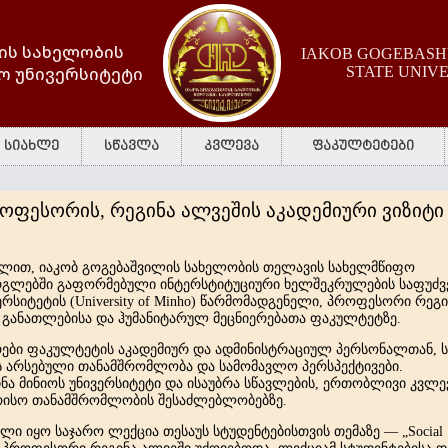
ის სახელობის
IAKOB GOGEBASHV
ო უნივერსიტეტი
STATE UNIV
სიახლე
სწავლა
კვლევა
ფაკულტეტები
ფესორის, რეგინა ალვეშის აკადემიური ვიზიტი
ვლით
,
იაკობ
გოგებაშვილის
სახელობის
თელავის
სახელმწიფო
გლებში
გაფორმებული
ინტერსტიტუციური
ხელშეკრულების
საფუძ
ერსიტეტის
(University of Minho)
წარმომადგენელი
,
პროფესორი
რეგი
განათლებისა
და
ჰუმანიტარულ
მეცნიერებათა
ფაკულტეტზე
.
ები
ფაკულტეტის
აკადემიურ
და
ადმინისტრაციულ
პერსონალთან
,
ს
არსებული
თანამშრომლობა
და
სამომავლო
პერსპექტივები
.
ნა
მინიოს
უნივერსიტეტი
და
ისაუბრა
სწავლების
,
ერთობლივი
კვლე
რისო
თანამშრომლობის
შესაძლებლობებზე
.
ილი
იყო
საჯარო
ლექცია
თესაუს
სტუდენტებისთვის
თემაზე
— „Social