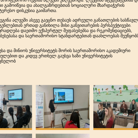
პროფესორი
რეგინა
ალვეში
უძღვებოდა
.
ლექციამ
სტუდენტებისა
დ
სი
გამოიწვია
და
ახალგაზრდებთან
სოციალური
მხარდაჭერის
ნტერესო
დისკუსია
გაიმართა
.
ეგინა
ალვეში
ასევე
გაეცნო
თესაუს
ადრეული
განათლების
სასწავ
გენლებთან
ერთად
განიხილა
მისი
განვითარების
პერსპექტივები
.
ურადღება
დაეთმო
ექსპერტულ
შეფასებებსა
და
რეკომენდაციებს
,
ბესებასა
და
საერთაშორისო
სტანდარტებთან
დაახლოებას
შეუწყობ
უსა
და
მინიოს
უნივერსიტეტს
შორის
საერთაშორისო
აკადემიური
თულებით
და
კიდევ
ერთხელ
გაუსვა
ხაზი
უნივერსიტეტის
შვნელობ