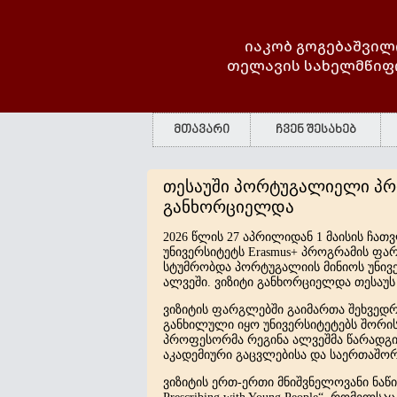
იაკობ გოგებაშვილ
თელავის სახელმწიფ
მთავარი
ჩვენ შესახებ
თესაუში პორტუგალიელი პრო
განხორციელდა
2026
წლის
27
აპრილიდან
1
მაისის
ჩათ
უნივერსიტეტს
Erasmus+
პროგრამის
ფარ
სტუმრობდა
პორტუგალიის
მინიოს
უნივ
ალვეში
.
ვიზიტი
განხორციელდა
თესაუს
ვიზიტის
ფარგლებში
გაიმართა
შეხვედრ
განხილული
იყო
უნივერსიტეტებს
შორი
პროფესორმა
რეგინა
ალვეშმა
წარადგი
აკადემიური
გაცვლებისა
და
საერთაშო
ვიზიტის
ერთ
-
ერთი
მნიშვნელოვანი
ნაწ