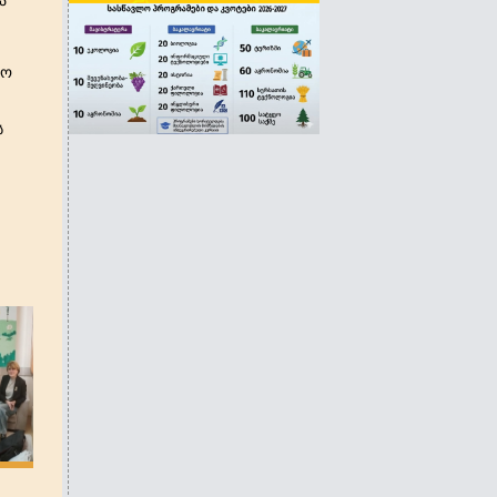
ა
ლო
ს